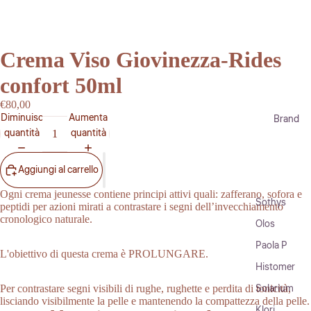
Crema Viso Giovinezza-Rides
confort 50ml
€80,00
Diminuisci
Aumenta
Brand
quantità
quantità
Aggiungi al carrello
Ogni crema jeunesse contiene principi attivi quali: zafferano, sofora e
Sothys
peptidi per azioni mirati a contrastare i segni dell’invecchiamento
cronologico naturale.
Olos
Paola P
L'obiettivo di questa crema è PROLUNGARE.
Histomer
Solarium
Per contrastare segni visibili di rughe, rughette e perdita di tonicità,
lisciando visibilmente la pelle e mantenendo la compattezza della pelle.
Klori