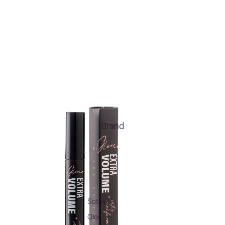
Brand
Sothys
Olos